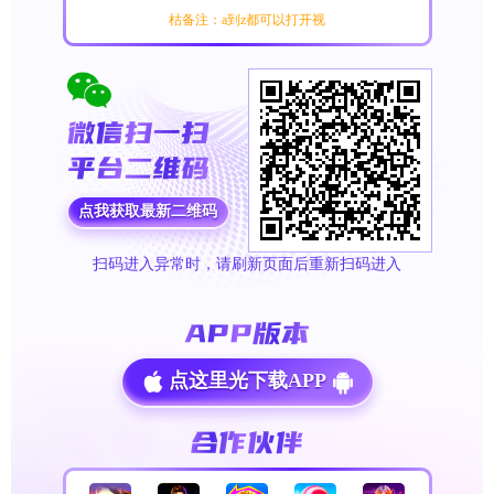
枯备注：a到z都可以打开视
点我获取最新二维码
扫码进入异常时，请刷新页面后重新扫码进入
点这里光下载APP